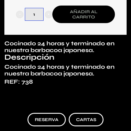
AÑADIR AL
CARRITO
COSTILLAR
DE
BUEY
Cocinado 24 horas y terminado en
MADURADO
nuestra barbacoa japonesa.
Descripción
cantidad
Cocinado 24 horas y terminado en
nuestra barbacoa japonesa.
REF:
738
RESERVA
CARTAS