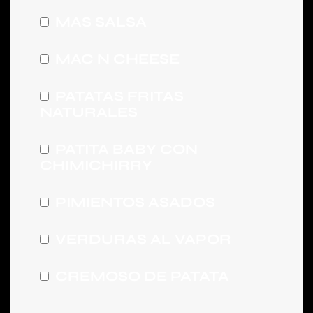
MAS SALSA
MAC N CHEESE
PATATAS FRITAS
NATURALES
PATITA BABY CON
CHIMICHIRRY
PIMIENTOS ASADOS
VERDURAS AL VAPOR
CREMOSO DE PATATA